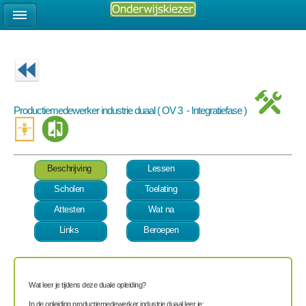
Productiemedewerker industrie duaal ( OV 3 - Integratiefase )
Beschrijving
Lessen
Scholen
Toelating
Attesten
Wat na
Links
Beroepen
Wat leer je tijdens deze duale opleiding?
In de opleiding productiemedewerker industrie duaal leer je: