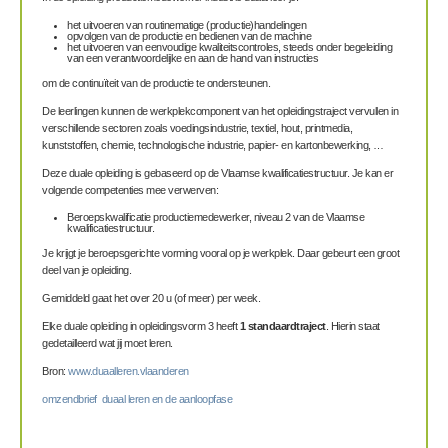
het uitvoeren van routinematige (productie)handelingen
opvolgen van de productie en bedienen van de machine
het uitvoeren van eenvoudige kwaliteitscontroles, steeds onder begeleiding
van een verantwoordelijke en aan de hand van instructies
om de continuïteit van de productie te ondersteunen.
De leerlingen kunnen de werkplekcomponent van het opleidingstraject vervullen in
verschillende sectoren zoals voedingsindustrie, textiel, hout, printmedia,
kunststoffen, chemie, technologische industrie, papier- en kartonbewerking, …
Deze duale opleiding is gebaseerd op de Vlaamse kwalificatiestructuur. Je kan er
volgende competenties mee verwerven:
Beroepskwalificatie productiemedewerker, niveau 2 van de Vlaamse
kwalificatiestructuur.
Je krijgt je beroepsgerichte vorming vooral op je werkplek. Daar gebeurt een groot
deel van je opleiding.
Gemiddeld gaat het over 20 u (of meer) per week.
Elke duale opleiding in opleidingsvorm 3 heeft
1 standaardtraject
. Hierin staat
gedetailleerd wat jij moet leren.
Bron:
www.duaalleren.vlaanderen
omzendbrief duaal leren en de aanloopfase