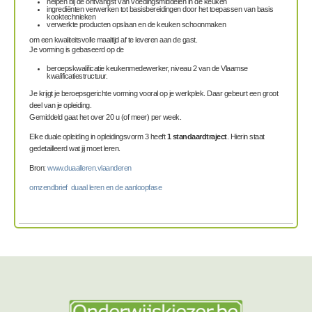
helpen bij de ontvangst van voedingsmiddelen in de keuken
ingrediënten verwerken tot basisbereidingen door het toepassen van basis
kooktechnieken
verwerkte producten opslaan en de keuken schoonmaken
om een kwaliteitsvolle maaltijd af te leveren aan de gast.
Je vorming is gebaseerd op de
beroepskwalificatie keukenmedewerker, niveau 2 van de Vlaamse
kwalificatiestructuur.
Je krijgt je beroepsgerichte vorming vooral op je werkplek. Daar gebeurt een groot
deel van je opleiding.
Gemiddeld gaat het over 20 u (of meer) per week.
Elke duale opleiding in opleidingsvorm 3 heeft
1 standaardtraject
. Hierin staat
gedetailleerd wat jij moet leren.
Bron:
www.duaalleren.vlaanderen
omzendbrief duaal leren en de aanloopfase