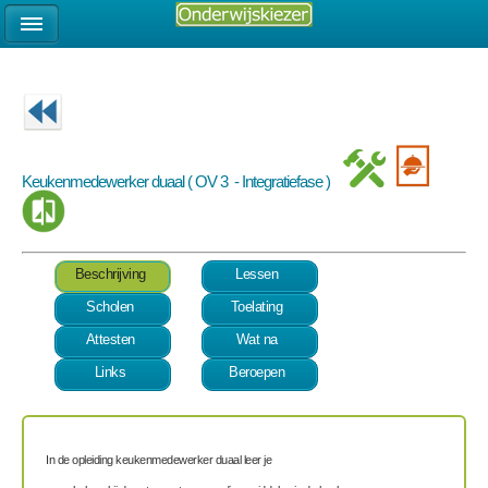
Keukenmedewerker duaal ( OV 3 - Integratiefase )
Beschrijving
Lessen
Scholen
Toelating
Attesten
Wat na
Links
Beroepen
In de opleiding keukenmedewerker duaal leer je