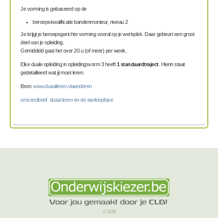
Je vorming is gebaseerd op de
beroepskwalificatie
bandenmonteur, niveau 2
Je krijgt je beroepsgerichte vorming vooral op je werkplek. Daar gebeurt een groot
deel van je opleiding.
Gemiddeld gaat het over 20 u (of meer) per week.
Elke duale opleiding in opleidingsvorm 3 heeft
1 standaardtraject
. Hierin staat
gedetailleerd wat jij moet leren.
Bron:
www.duaalleren.vlaanderen
omzendbrief duaal leren en de aanloopfase
© 2026