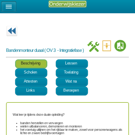
Bandenmonteur duaal ( OV 3 - Integratiefase )
Beschrijving
Lessen
Scholen
Toelating
Attesten
Wat na
Links
Beroepen
Wat leer je tijdens deze duale opleiding?
banden herstellen en vervangen
wielen uitbalanceren, demonteren en monteren
het voertuig uitlijnen om het rijklaar te maken, zowel voor personenwagens als
lichte en zware bedrijfsvoertuigen