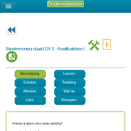
Bandenmonteur duaal ( OV 3 - Kwalificatiefase )
Beschrijving
Lessen
Scholen
Toelating
Attesten
Wat na
Links
Beroepen
Wat leer je tijdens deze duale opleiding?