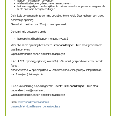
banden herstellen en vervangen
wielen uitbalanceren, demonteren en monteren
het voertuig uitlijnen om het rijklaar te maken, zowel voor personenwagens als
lichte en zware bedrijfsvoertuigen
Je krijgt je beroepsgerichte vorming vooral op je werkplek. Daar gebeurt een groot
deel van je opleiding.
Gemiddeld gaat het over 20 u (of meer) per week.
Je vorming is gebaseerd op de
beroepskwalificatie
bandenmonteur, niveau 2
Voor elke duale opleiding bestaat er
1 standaardtraject
. Hierin staat gedetailleerd
wat jij moet leren.
Open het tabblad ‘Lessen’ om het te raadplegen
Elke BUSO- opleiding, opleidingsvorm 3 (OV3), wordt gespreid over verschillende
fases :
observatiefase → opleidingsfase → kwalificatiefase (2 leerjaren)→ integratiefase
van 1 leerjaar (niet verplicht).
Elke duale opleiding in opleidingsvorm 3 heeft
1 standaardtraject
. Hierin staat
gedetailleerd wat jij moet leren.
Open het tabblad ‘Lessen’ om het te raadplegen
Bron:
www.duaalleren.vlaanderen
omzendbrief duaal leren en de aanloopfase