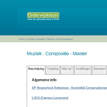
Home
>
Hoger onderwijs
>
Masters
>
Detail opleiding
Muziek : Compositie - Master
Beschrijving
Toelating
Wat na?
Instellingen
Beroepen
Algemene info
AP Hogeschool Antwerpen - Koninklijk Conservatoriu
LUCA (Campus Lemmens)