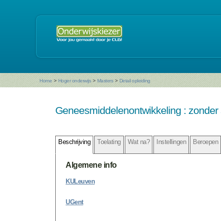
Home
>
Hoger onderwijs
>
Masters
>
Detail opleiding
Geneesmiddelenontwikkeling : zonder s
Beschrijving
Toelating
Wat na?
Instellingen
Beroepen
Algemene info
KULeuven
UGent