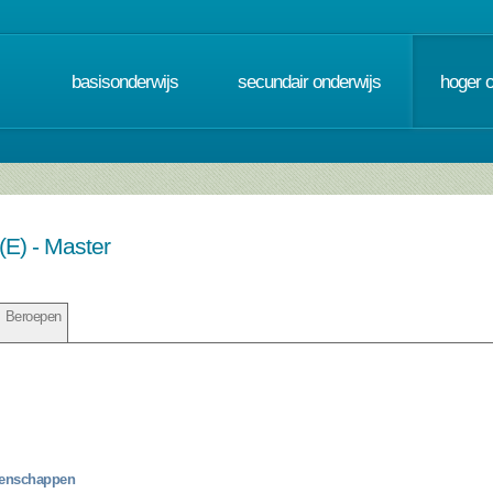
basisonderwijs
secundair onderwijs
hoger 
 (E) - Master
Beroepen
tenschappen