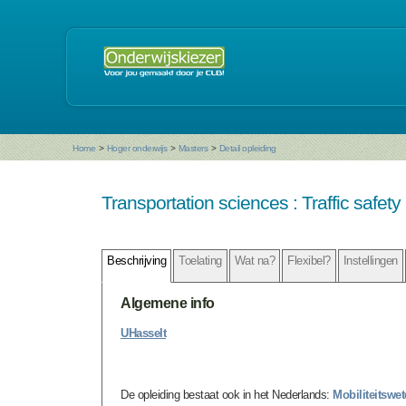
Home
>
Hoger onderwijs
>
Masters
>
Detail opleiding
Transportation sciences : Traffic safety
Beschrijving
Toelating
Wat na?
Flexibel?
Instellingen
Algemene info
UHasselt
De opleiding bestaat ook in het Nederlands:
Mobiliteitswe