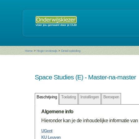
Home
>
Hoger onderwijs
>
Detail opleiding
Space Studies (E) - Master-na-master
Beschrijving
Toelating
Instellingen
Beroepen
Algemene info
Hieronder kan je de inhoudelijke informatie van 
UGent
KU Leuven