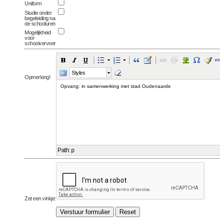
Uniform
Studie onder
begeleiding na
de schooluren
Mogelijkheid
voor
schoolvervoer
Styles
Opmerking!
Path
:
p
Zet een vinkje: