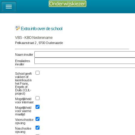
Extra info over de school
VBS - KBO Nederename
Pelikaanstraat 2 , 9700 Oudenaarde
Naam invuller
Emailadres
invuller
School geeft
vakken of
leerinhoud in
het Frans,
Engels of
Duits (CLIL-
project)
Mogelijkheid
voor internaat
Mogelijkheid
voor warme
maaltijd
Voorschoolse
opvang
Naschoolse
opvang