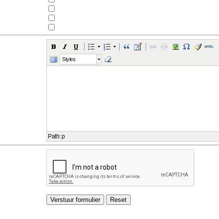
Styles
Path
:
p