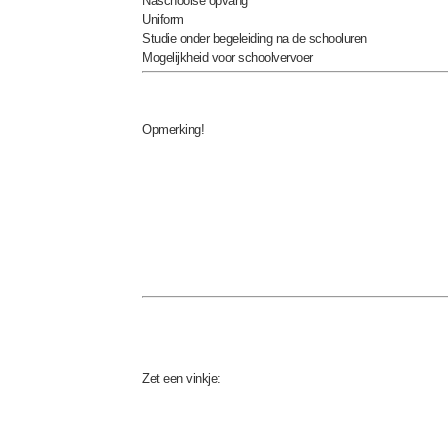
Naschoolse opvang
Uniform
Studie onder begeleiding na de schooluren
Mogelijkheid voor schoolvervoer
Opmerking!
Zet een vinkje: