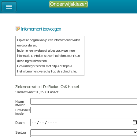
Infomoment toevoegen
Op deze pagina kan je een infomoment invullen
en doorsturen.
Indien er een webpagina bestaat waar meer
informatie te vinden is over het infomoment kan
deze ingevuld worden.
Een url begint steeds met http:// of https:// !
Het infomoment verschijnt op de schoolfiche.
Ziekenhuisschool De Radar - CvK Hasselt
Stadsomvaart 11 , 3500 Hasselt
Naam
invuller
Emailadres
invuller
Datum
Startuur