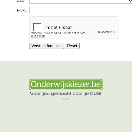
Einduur
Info URL
© 2026