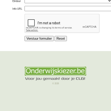
Einduur
Info URL
© 2026