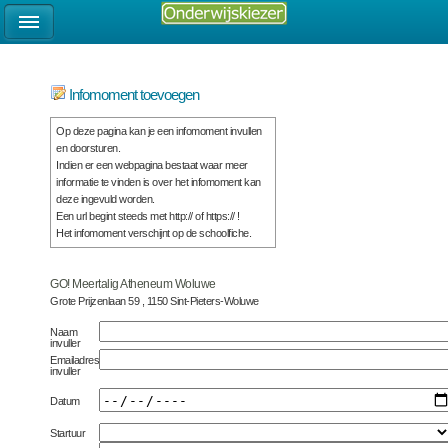
Infomoment toevoegen
Op deze pagina kan je een infomoment invullen
en doorsturen.
Indien er een webpagina bestaat waar meer
informatie te vinden is over het infomoment kan
deze ingevuld worden.
Een url begint steeds met http:// of https:// !
Het infomoment verschijnt op de schoolfiche.
GO! Meertalig Atheneum Woluwe
Grote Prijzenlaan 59 , 1150 Sint-Pieters-Woluwe
Naam
invuller
Emailadres
invuller
Datum
Startuur