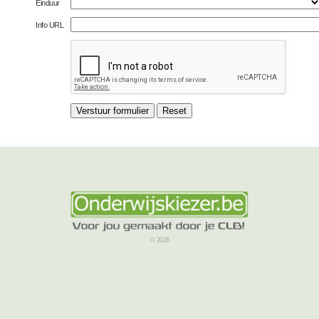
Einduur
Info URL
© 2026