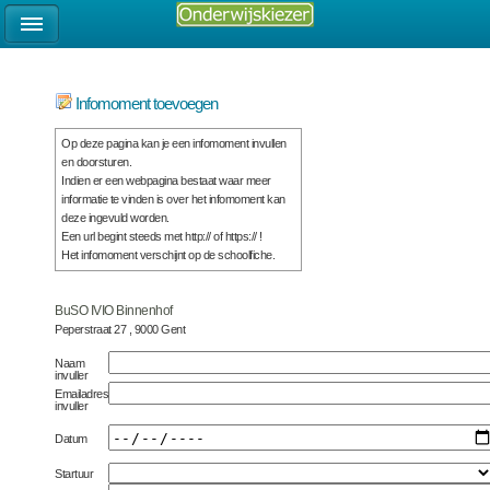
Infomoment toevoegen
Op deze pagina kan je een infomoment invullen
en doorsturen.
Indien er een webpagina bestaat waar meer
informatie te vinden is over het infomoment kan
deze ingevuld worden.
Een url begint steeds met http:// of https:// !
Het infomoment verschijnt op de schoolfiche.
BuSO IVIO Binnenhof
Peperstraat 27 , 9000 Gent
Naam
invuller
Emailadres
invuller
Datum
Startuur