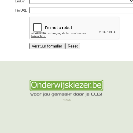
Einduur
Info URL
© 2026