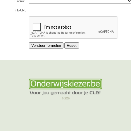
Einduur
Info URL
© 2026