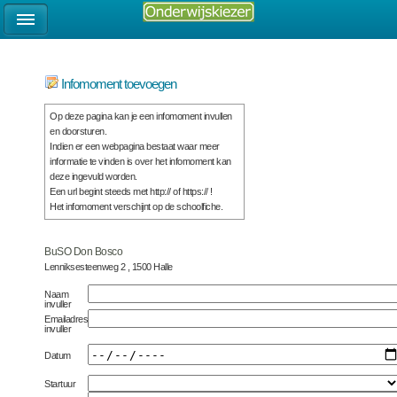
Infomoment toevoegen
Op deze pagina kan je een infomoment invullen
en doorsturen.
Indien er een webpagina bestaat waar meer
informatie te vinden is over het infomoment kan
deze ingevuld worden.
Een url begint steeds met http:// of https:// !
Het infomoment verschijnt op de schoolfiche.
BuSO Don Bosco
Lenniksesteenweg 2 , 1500 Halle
Naam
invuller
Emailadres
invuller
Datum
Startuur