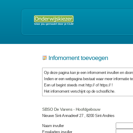
Infomoment toevoegen
Op deze pagina kan je een infomoment invullen en doors
Indien er een webpagina bestaat waar meer informatie t
Een url begint steeds met http:// of https:// !
Het infomoment verschijnt op de schoolfiche.
SBSO De Varens - Hoofdgebouw
Nieuwe Sint-Annadreef 27 , 8200 Sint-Andries
Naam invuller
Emailadres invuller