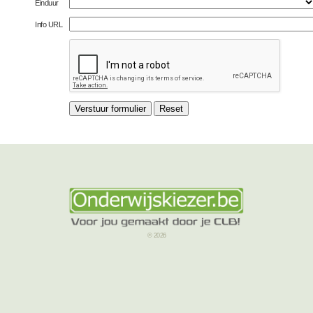
Einduur
Info URL
© 2026