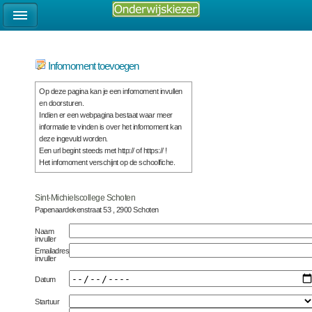
Infomoment toevoegen
Op deze pagina kan je een infomoment invullen
en doorsturen.
Indien er een webpagina bestaat waar meer
informatie te vinden is over het infomoment kan
deze ingevuld worden.
Een url begint steeds met http:// of https:// !
Het infomoment verschijnt op de schoolfiche.
Sint-Michielscollege Schoten
Papenaardekenstraat 53 , 2900 Schoten
Naam
invuller
Emailadres
invuller
Datum
Startuur