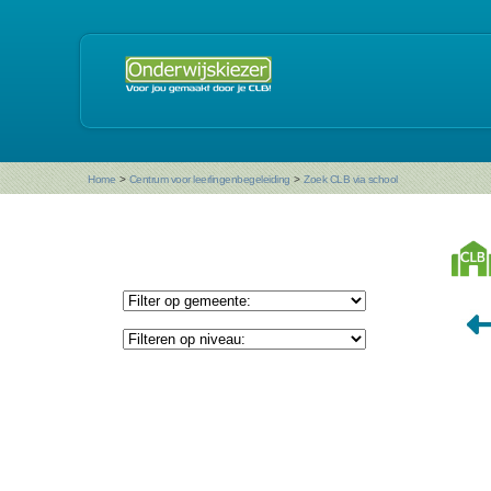
Home
>
Centrum voor leerlingenbegeleiding
>
Zoek CLB via school