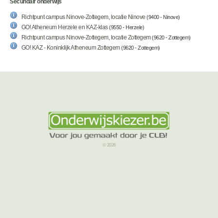
Secundair onderwijs
Richtpunt campus Ninove-Zottegem, locatie Ninove
(9400 - Ninove)
GO! Atheneum Herzele en KAZ-klas
(9550 - Herzele)
Richtpunt campus Ninove-Zottegem, locatie Zottegem
(9620 - Zottegem)
GO! KAZ - Koninklijk Atheneum Zottegem
(9620 - Zottegem)
© 2026