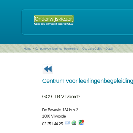
Home
>
Centrum voor leerlingenbegeleiding
>
Overzicht CLB's
>
Detail
Centrum voor leerlingenbegeleidin
GO! CLB Vilvoorde
De Bavaylei 134 bus 2
1800 Vilvoorde
02 251 44 25