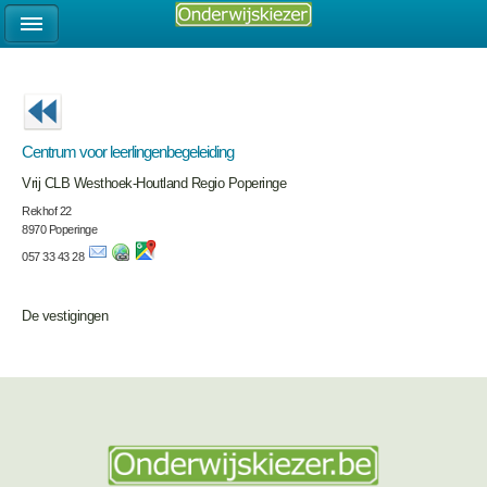
Centrum voor leerlingenbegeleiding
Vrij CLB Westhoek-Houtland Regio Poperinge
Rekhof 22
8970 Poperinge
057 33 43 28
De vestigingen