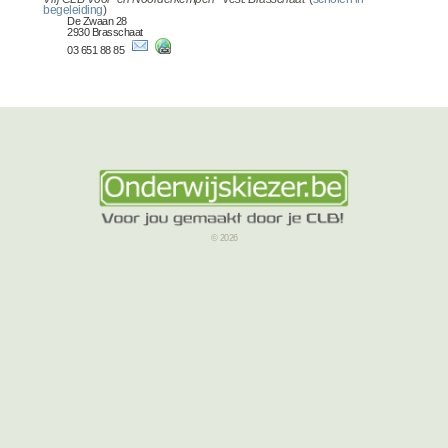
begeleiding
)
De Zwaan 28
2930 Brasschaat
03 651 88 85
© 2026