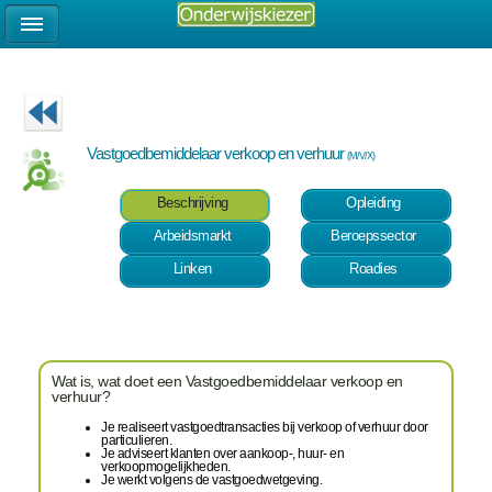
Vastgoedbemiddelaar verkoop en verhuur
(M/V/X)
Beschrijving
Opleiding
Arbeidsmarkt
Beroepssector
Linken
Roadies
Wat is, wat doet een Vastgoedbemiddelaar verkoop en
verhuur?
Je realiseert vastgoedtransacties bij verkoop of verhuur door
particulieren.
Je adviseert klanten over aankoop-, huur- en
verkoopmogelijkheden.
Je werkt volgens de vastgoedwetgeving.