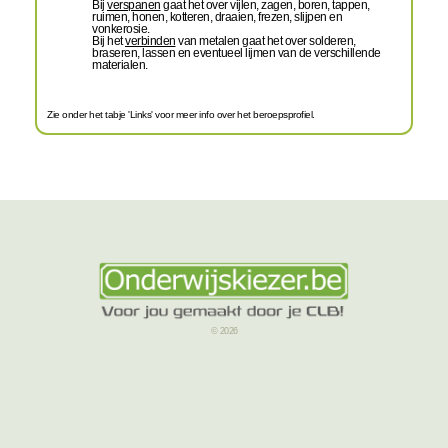
Bij
verspanen
gaat het over vijlen, zagen, boren, tappen,
ruimen, honen, kotteren, draaien, frezen, slijpen en
vonkerosie.
Bij het
verbinden
van metalen gaat het over solderen,
braseren, lassen en eventueel lijmen van de verschillende
materialen.
Zie onder het tabje 'Links' voor meer info over het beroepsprofiel.
© 2026