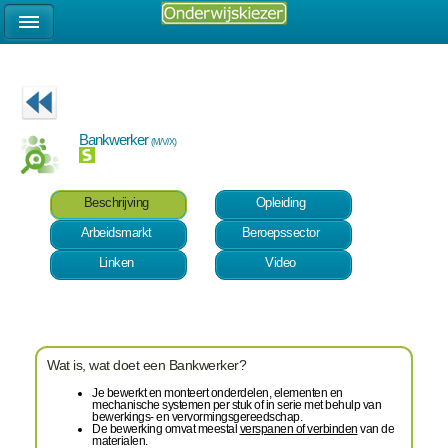
Bankwerker
(M/V/X)
Beschrijving
Opleiding
Arbeidsmarkt
Beroepssector
Linken
Video
Wat is, wat doet een Bankwerker?
Je bewerkt en monteert onderdelen, elementen en
mechanische systemen per stuk of in serie met behulp van
bewerkings- en vervormingsgereedschap.
De bewerking omvat meestal
verspanen of verbinden
van de
materialen.