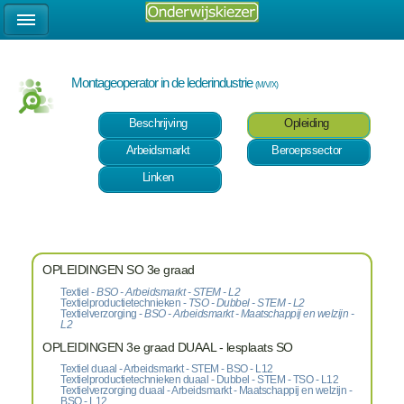
Montageoperator in de lederindustrie
(M/V/X)
Beschrijving
Opleiding
Arbeidsmarkt
Beroepssector
Linken
OPLEIDINGEN SO 3e graad
Textiel -
BSO - Arbeidsmarkt - STEM - L2
Textielproductietechnieken -
TSO - Dubbel - STEM - L2
Textielverzorging -
BSO - Arbeidsmarkt - Maatschappij en welzijn -
L2
OPLEIDINGEN 3e graad DUAAL - lesplaats SO
Textiel duaal - Arbeidsmarkt - STEM - BSO - L12
Textielproductietechnieken duaal - Dubbel - STEM - TSO - L12
Textielverzorging duaal - Arbeidsmarkt - Maatschappij en welzijn -
BSO - L12