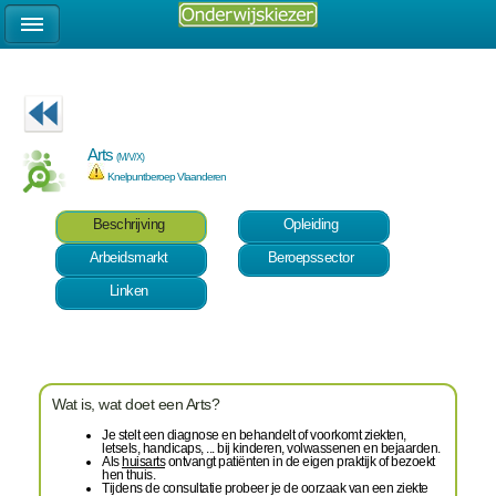
Arts
(M/V/X)
Knelpuntberoep Vlaanderen
Beschrijving
Opleiding
Arbeidsmarkt
Beroepssector
Linken
Wat is, wat doet een Arts?
Je stelt een diagnose en behandelt of voorkomt ziekten,
letsels, handicaps, ... bij kinderen, volwassenen en bejaarden.
Als
huisarts
ontvangt patiënten in de eigen praktijk of bezoekt
hen thuis.
Tijdens de consultatie probeer je de oorzaak van een ziekte