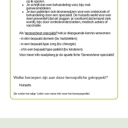
op te sporen.
Je schrijft dan een behandeling voor, bijv. met
geneesmiddelen.
Je kan patiënten ook doorverwijzen voor een onderzoek of
behandeling door een specialist. De
huisarts werkt voor een
deel preventief (dat wil zeggen: je voorkomt dat iemand ziek
wordt), bijv. door controleonderzoeken, medisch advies of
vaccinatie.
Als '
geneesheer-specialist
' heb je diepgaande kennis verworven
- in één bepaald domein (bv. hartziekten);
- in een bepaald type zorg (bv. chirurgie)
- of in een bepaald type patiënt (bv. kinderen).
Voor meer info raadpleeg je de aparte fiche 'Geneesheer-specialist'.
Welke beroepen zijn aan deze beroepsfiche gekoppeld?
Huisarts
Zie onder het tabje 'Links' voor meer info over het beroepsprofiel.