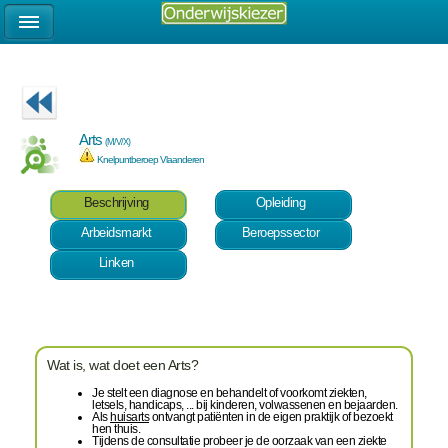
Arts
(M/V/X)
Knelpuntberoep Vlaanderen
Beschrijving
Opleiding
Arbeidsmarkt
Beroepssector
Linken
Wat is, wat doet een Arts?
Je stelt een diagnose en behandelt of voorkomt ziekten,
letsels, handicaps, ... bij kinderen, volwassenen en bejaarden.
Als
huisarts
ontvangt patiënten in de eigen praktijk of bezoekt
hen thuis.
Tijdens de consultatie probeer je de oorzaak van een ziekte