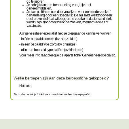
op te sporen.
Je schrijft dan een behandeling voor, bijv. met
geneesmiddelen.
Je kan patiënten ook doorverwijzen voor een onderzoek of
behandeling door een specialist. De
huisarts werkt voor een
deel preventief (dat wil zeggen: je voorkomt dat iemand ziek
wordt), bijv. door controleonderzoeken, medisch advies of
vaccinatie.
Als '
geneesheer-specialist
' heb je diepgaande kennis verworven
- in één bepaald domein (bv. hartziekten);
- in een bepaald type zorg (bv. chirurgie)
- of in een bepaald type patiënt (bv. kinderen).
Voor meer info raadpleeg je de aparte fiche 'Geneesheer-specialist'.
Welke beroepen zijn aan deze beroepsfiche gekoppeld?
Huisarts
Zie onder het tabje 'Links' voor meer info over het beroepsprofiel.