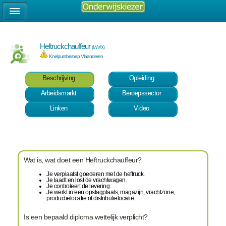
Heftruckchauffeur
(M/V/X)
Knelpuntberoep Vlaanderen
Beschrijving
Opleiding
Arbeidsmarkt
Beroepssector
Linken
Video
Wat is, wat doet een Heftruckchauffeur?
Je verplaatst goederen met de heftruck.
Je laadt en lost de vrachtwagen.
Je controleert de levering.
Je werkt in een opslagplaats, magazijn, vrachtzone,
productielocatie of distributielocatie.
Is een bepaald diploma wettelijk verplicht?