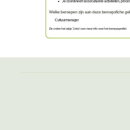
Je coördineert socioculturele activiteiten, pr
Welke beroepen zijn aan deze beroepsfiche g
Cultuurmanager
Zie onder het tabje 'Links' voor meer info over het beroepsprofiel.