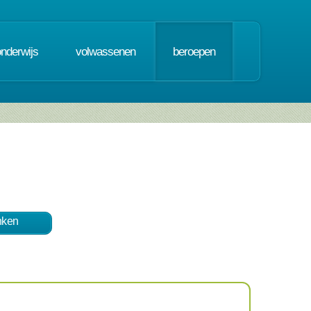
onderwijs
volwassenen
beroepen
nken