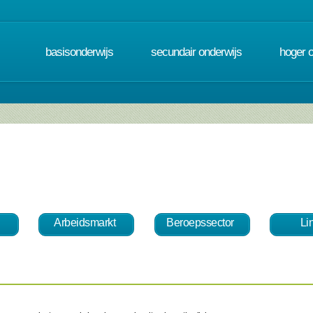
basisonderwijs
secundair onderwijs
hoger 
Arbeidsmarkt
Beroepssector
Li