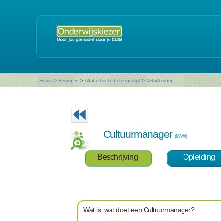
Home
>
Beroepen
>
Alfabethische beroepenlijst
>
Detail beroep
Cultuurmanager
(M/V/X)
Beschrijving
Opleiding
Wat is, wat doet een Cultuurmanager?