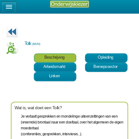
Tolk
(M/V/X)
Beschrijving
Opleiding
Arbeidsmarkt
Beroepssector
Linken
Wat is, wat doet een Tolk?
Je vertaalt gesprekken en mondelinge uiteenzettingen van een
(vreemde) brontaal naar een doeltaal, over het algemeen de eigen
moedertaal.
(conferenties, gesprekken, interviews...).