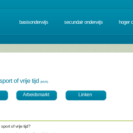
basisonderwijs
secundair onderwijs
hoger 
ort of vrije tijd
(M/V/X)
Arbeidsmarkt
Linken
port of vrije tijd?