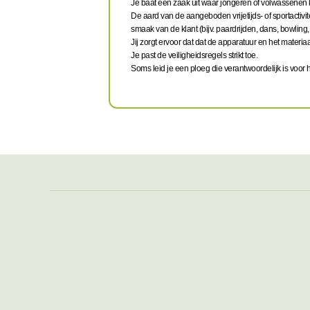
Je baat een zaak uit waar jongeren of volwassenen 
De aard van de aangeboden vrijetijds- of sportactivitei
smaak van de klant (bijv. paardrijden, dans, bowling, .
Jij zorgt ervoor dat dat de apparatuur en het mater
Je past de veiligheidsregels strikt toe.
Soms leid je een ploeg die verantwoordelijk is voor 