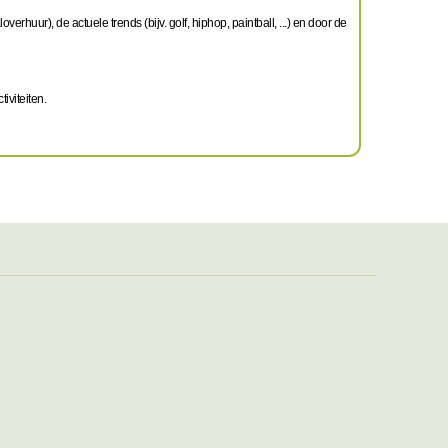
verhuur), de actuele trends (bijv. golf, hiphop, paintball, ...) en door de
iviteiten.