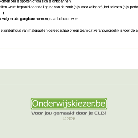
komen om te sporten of om zich te ontspannen.
ten wordt bepaald door de ligging van de zaak (bijv. voor zeilsport), het seizoen (bijv. pedalo
..).
iaal volgens de gangbare normen, naar behoren werkt.
het onderhoud van materiaal en gereedschap of een team dat verantwoordelijk is voor de act
© 2026