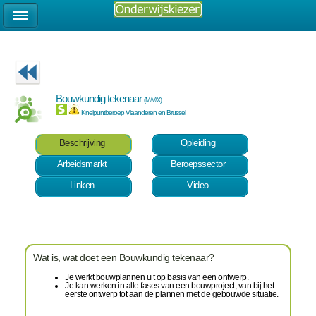
Bouwkundig tekenaar
(M/V/X)
Knelpuntberoep Vlaanderen en Brussel
Beschrijving
Opleiding
Arbeidsmarkt
Beroepssector
Linken
Video
Wat is, wat doet een Bouwkundig tekenaar?
Je werkt bouwplannen uit op basis van een ontwerp.
Je kan werken in alle fases van een bouwproject, van bij het
eerste ontwerp tot aan de plannen met de gebouwde situatie.