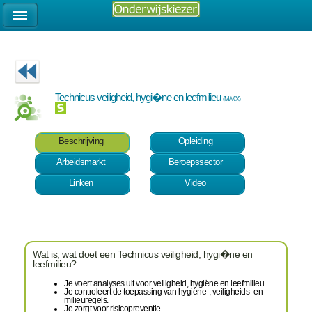
Technicus veiligheid, hygi�ne en leefmilieu
(M/V/X)
Beschrijving
Opleiding
Arbeidsmarkt
Beroepssector
Linken
Video
Wat is, wat doet een Technicus veiligheid, hygi�ne en
leefmilieu?
Je voert analyses uit voor veiligheid, hygiëne en leefmilieu.
Je controleert de toepassing van hygiëne-, veiligheids- en
milieuregels.
Je zorgt voor risicopreventie.