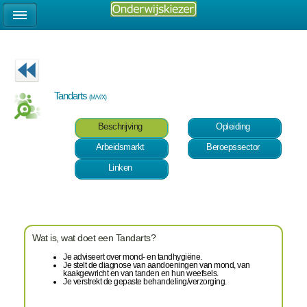
Tandarts
(M/V/X)
Beschrijving
Opleiding
Arbeidsmarkt
Beroepssector
Linken
Wat is, wat doet een Tandarts?
Je adviseert over mond- en tandhygiëne.
Je stelt de diagnose van aandoeningen van mond, van
kaakgewricht en van tanden en hun weefsels.
Je verstrekt de gepaste behandeling/verzorging.