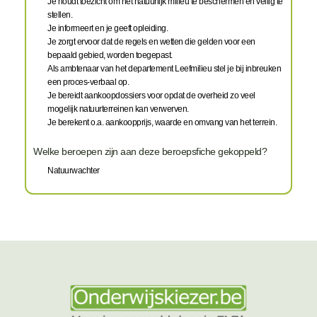
Je houdt toezicht om het natuurlijk milieu te beschermen en veilig te
stellen.
Je informeert en je geeft opleiding.
Je zorgt ervoor dat de regels en wetten die gelden voor een
bepaald gebied, worden toegepast.
Als ambtenaar van het departement Leefmilieu stel je bij inbreuken
een proces-verbaal op.
Je bereidt aankoopdossiers voor opdat de overheid zo veel
mogelijk natuurterreinen kan verwerven.
Je berekent o.a. aankoopprijs, waarde en omvang van het terrein.
Welke beroepen zijn aan deze beroepsfiche gekoppeld?
Natuurwachter