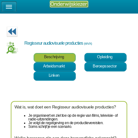
Regisseur audiovisuele producties
(M/V/X)
Beschrijving
Opleiding
Arbeidsmarkt
Beroepssector
Linken
Wat is, wat doet een Regisseur audiovisuele producties?
Je organiseert en ziet toe op de regie van films, televisie- of
radio-uitzendingen.
Je volgt de regelgeving en de productievereisten.
Soms schrijf je een scenario.
Welke beroepen zijn aan deze beroepsfiche gekoppeld?