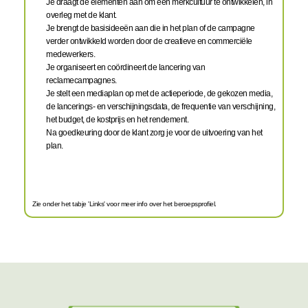
Je draagt de elementen aan om een merkcultuur te ontwikkelen, in
overleg met de klant.
Je brengt de basisideeën aan die in het plan of de campagne
verder ontwikkeld worden door de creatieve en commerciële
medewerkers.
Je organiseert en coördineert de lancering van
reclamecampagnes.
Je stelt een mediaplan op met de actieperiode, de gekozen media,
de lancerings- en verschijningsdata, de frequentie van verschijning,
het budget, de kostprijs en het rendement.
Na goedkeuring door de klant zorg je voor de uitvoering van het
plan.
Zie onder het tabje 'Links' voor meer info over het beroepsprofiel.