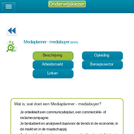
Mediaplanner - mediabuyer
(M/V/X)
Beschrijving
Opleiding
Arbeidsmarkt
Beroepssector
Linken
Wat is, wat doet een Mediaplanner - mediabuyer?
Je ontwikkelt een communicatieplan, een commerciële- of
reclamecampagne.
Je bestudeert en analyseert daarvoor de trends in de economie, in
de markt en in de maatschappij.