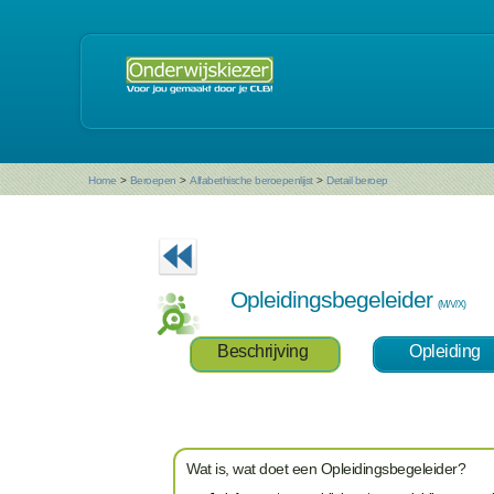
Home
>
Beroepen
>
Alfabethische beroepenlijst
>
Detail beroep
Opleidingsbegeleider
(M/V/X)
Beschrijving
Opleiding
Wat is, wat doet een Opleidingsbegeleider?