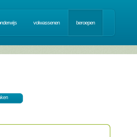
onderwijs
volwassenen
beroepen
nken