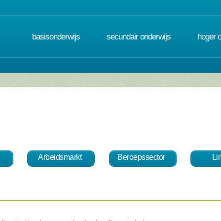
basisonderwijs
secundair onderwijs
hoger 
Arbeidsmarkt
Beroepssector
Li