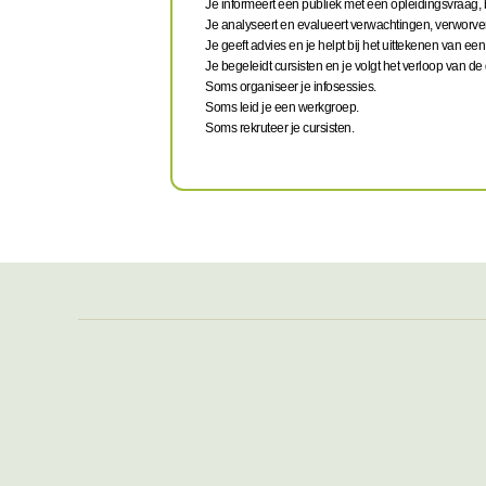
Je informeert een publiek met een opleidingsvraag
Je analyseert en evalueert verwachtingen, verworven
Je geeft advies en je helpt bij het uittekenen van 
Je begeleidt cursisten en je volgt het verloop van d
Soms organiseer je infosessies.
Soms leid je een werkgroep.
Soms rekruteer je cursisten.