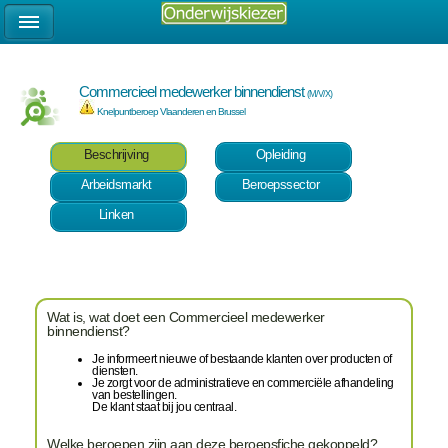
Commercieel medewerker binnendienst
(M/V/X)
Knelpuntberoep Vlaanderen en Brussel
Beschrijving
Opleiding
Arbeidsmarkt
Beroepssector
Linken
Wat is, wat doet een Commercieel medewerker
binnendienst?
Je informeert nieuwe of bestaande klanten over producten of
diensten.
Je zorgt voor de administratieve en commerciële afhandeling
van bestellingen.
De klant staat bij jou centraal.
Welke beroepen zijn aan deze beroepsfiche gekoppeld?