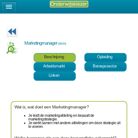
Marketingmanager
(M/V/X)
Beschrijving
Opleiding
Arbeidsmarkt
Beroepssector
Linken
Wat is, wat doet een Marketingmanager?
Je leidt de marketingafdeling en bepaalt de
marketingstrategie.
Je werkt samen met andere afdelingen om deze strategie uit
te voeren.
Welke beroepen zijn aan deze beroepsfiche gekoppeld?