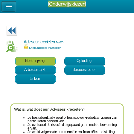
Adviseur kredieten
(M/V/X)
Knelpuntberoep Vlaanderen
Beschrijving
Opleiding
Arbeidsmarkt
Beroepssector
Linken
Wat is, wat doet een Adviseur kredieten?
Je bestudeert, adviseert of beslist over kredietaanvragen van
particulieren of bedrijven.
Je evalueert de risico's die gepaard gaan met de toekenning
ervan.
Je werkt volgens de commerciële en financiële doelstelling