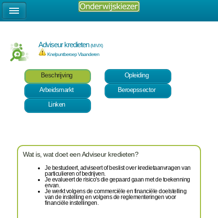
Adviseur kredieten
(M/V/X)
Knelpuntberoep Vlaanderen
Beschrijving
Opleiding
Arbeidsmarkt
Beroepssector
Linken
Wat is, wat doet een Adviseur kredieten?
Je bestudeert, adviseert of beslist over kredietaanvragen van
particulieren of bedrijven.
Je evalueert de risico's die gepaard gaan met de toekenning
ervan.
Je werkt volgens de commerciële en financiële doelstelling
van de instelling en volgens de reglementeringen voor
financiële instellingen.