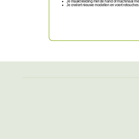
Je maakt kleding met de hand of machinaal met
Je creëert nieuwe modellen en voert retouches 