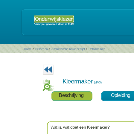
Home
>
Beroepen
>
Alfabethische beroepenlijst
>
Detail beroep
Kleermaker
(M/V/X)
Beschrijving
Opleiding
Wat is, wat doet een Kleermaker?