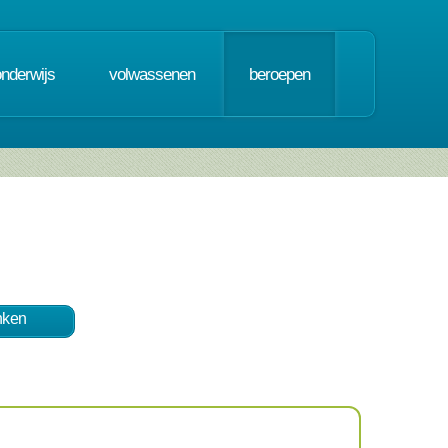
onderwijs
volwassenen
beroepen
nken