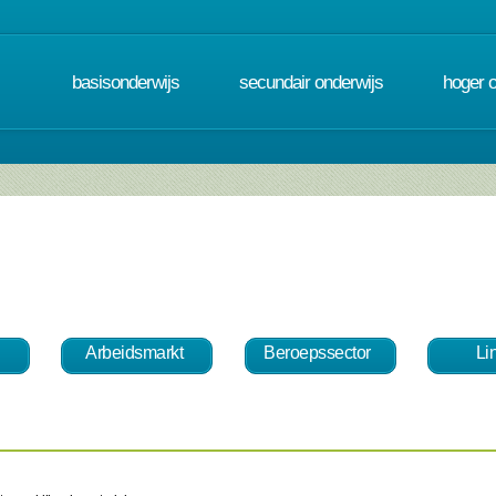
basisonderwijs
secundair onderwijs
hoger 
Arbeidsmarkt
Beroepssector
Li