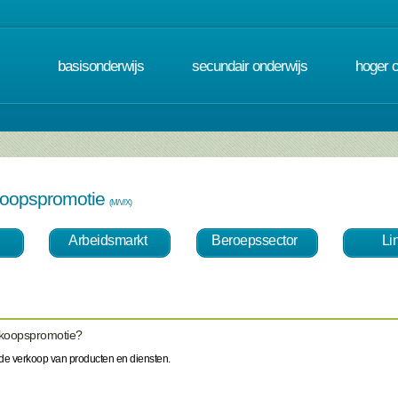
basisonderwijs
secundair onderwijs
hoger 
rkoopspromotie
(M/V/X)
Arbeidsmarkt
Beroepssector
Li
erkoopspromotie?
 de verkoop van producten en diensten.