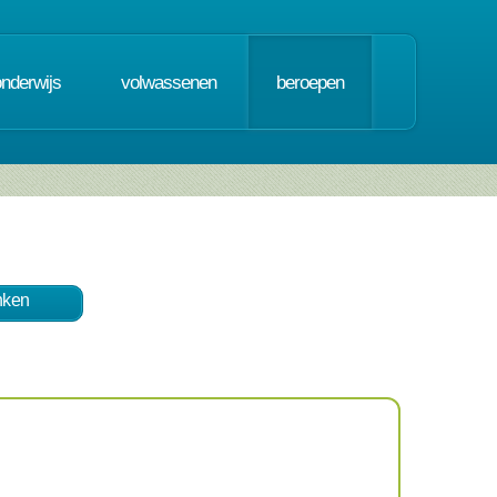
onderwijs
volwassenen
beroepen
nken