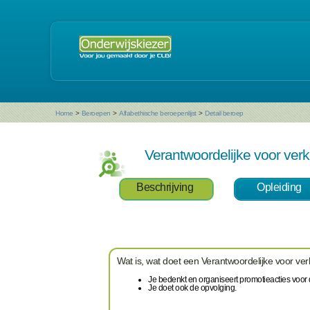
Home
>
Beroepen
>
Alfabethische beroepenlijst
>
Detail beroep
Verantwoordelijke voor ve
Beschrijving
Opleiding
Wat is, wat doet een Verantwoordelijke voor v
Je bedenkt en organiseert promotieacties voor
Je doet ook de opvolging.