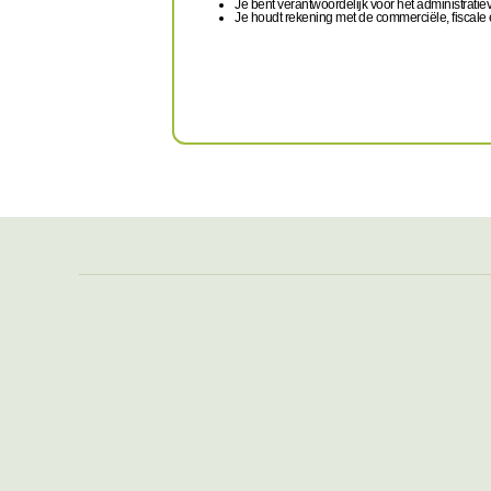
Je bent verantwoordelijk voor het administratie
Je houdt rekening met de commerciële, fiscale e