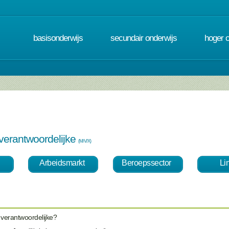
basisonderwijs
secundair onderwijs
hoger 
 verantwoordelijke
(M/V/X)
Arbeidsmarkt
Beroepssector
Li
l verantwoordelijke?