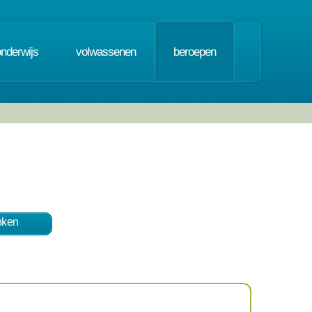
onderwijs
volwassenen
beroepen
nken