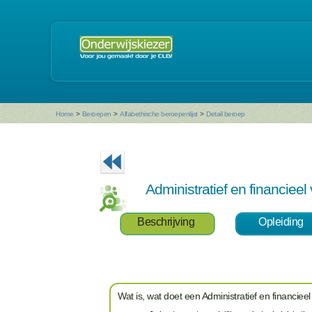
Home
>
Beroepen
>
Alfabethische beroepenlijst
>
Detail beroep
Administratief en financieel
Beschrijving
Opleiding
Wat is, wat doet een Administratief en financiee