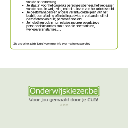
van de onderneming.
Je staat in voor het dagelijks personeelsbeheer, het toepassen
van de sociale wetgeving en het naleven van het arbeidsrecht.
Je geeft managers en andere verantwoordelijken van het
bedrijf, een afdeling of instelling advies in verband met het
(verbeteren van hun) personeelsbeleid.
Je helpt hen ook in hun relaties met representatieve
personeelsinstanties zoals sociale secretariaten,
werkgeversinstanties,... .
Zie onder het tabje 'Links' voor meer info over het beroepsprofiel.
© 2026