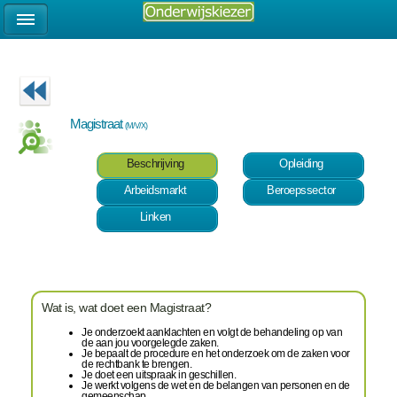
Magistraat
(M/V/X)
Beschrijving
Opleiding
Arbeidsmarkt
Beroepssector
Linken
Wat is, wat doet een Magistraat?
Je onderzoekt aanklachten en volgt de behandeling op van
de aan jou voorgelegde zaken.
Je bepaalt de procedure en het onderzoek om de zaken voor
de rechtbank te brengen.
Je doet een uitspraak in geschillen.
Je werkt volgens de wet en de belangen van personen en de
gemeenschap.