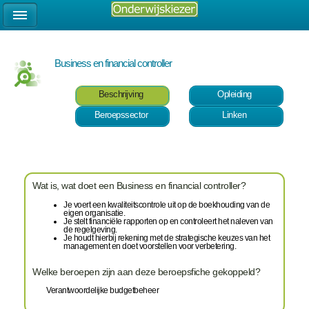
Business en financial controller
Beschrijving
Opleiding
Beroepssector
Linken
Wat is, wat doet een Business en financial controller?
Je voert een kwaliteitscontrole uit op de boekhouding van de
eigen organisatie.
Je stelt financiële rapporten op en controleert het naleven van
de regelgeving.
Je houdt hierbij rekening met de strategische keuzes van het
management en doet voorstellen voor verbetering.
Welke beroepen zijn aan deze beroepsfiche gekoppeld?
Verantwoordelijke budgetbeheer