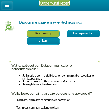
Datacommunicatie- en netwerktechnicus
(M/V/X)
Beschrijving
Beroepssector
Linken
Wat is, wat doet een Datacommunicatie- en
netwerktechnicus?
Je installeert en herstelt data- en communicatienetwerken en
randapparatuur.
Je zorgt ervoor dat het netwerk performant is.
Je volgt de veiligheidsregels.
Welke beroepen zijn aan deze beroepsfiche gekoppeld?
Installateur van datacommunicatienetwerken
Technicus communicatienetwerken