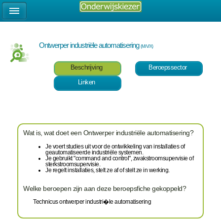
Ontwerper industriële automatisering
(M/V/X)
Beschrijving
Beroepssector
Linken
Wat is, wat doet een Ontwerper industriële automatisering?
Je voert studies uit voor de ontwikkeling van installaties of
geautomatiseerde industriële systemen.
Je gebruikt "command and control", zwakstroomsupervisie of
sterkstroomsupervisie.
Je regelt installaties, stelt ze af of stelt ze in werking.
Welke beroepen zijn aan deze beroepsfiche gekoppeld?
Technicus ontwerper industri�le automatisering